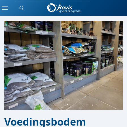
Zoeken
GROND / GRIND
Menu
Voedingsbodem