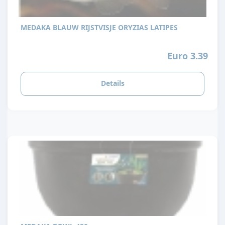
Waarom Medaka's?
Beginnersvriendelijk: Vanwege hun sterke en aanpasbare
MEDAKA BLAUW RIJSTVISJE ORYZIAS LATIPES
karakter zijn het ideale vissen voor beginners.
Winterhard: Ze zijn bestand tegen lage temperaturen,
Euro 3.39
waardoor ze zich goed kunnen redden in kouder water.
Onderhoudsvriendelijk: Medaka's zijn zelfvoorzienend en
Details
hebben geen actief filter of luchtsteen nodig; lavasteen split
volstaat als bacteriefilter.
Decoratief: Hun levendige kleuren en interessante koi-
achtige patronen maken ze een prachtige toevoeging aan
elke vijver of aquarium.