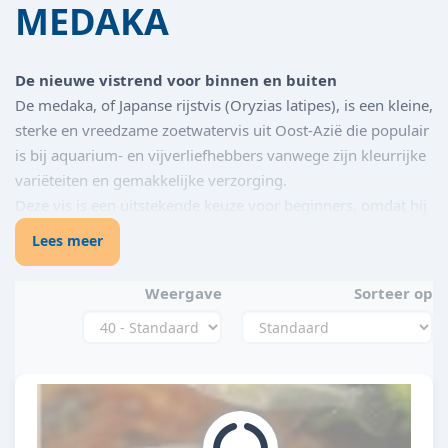
MEDAKA
De nieuwe vistrend voor binnen en buiten
De medaka, of Japanse rijstvis (Oryzias latipes), is een kleine,
sterke en vreedzame zoetwatervis uit Oost-Azië die populair
is bij aquarium- en vijverliefhebbers vanwege zijn kleurrijke
variëteiten en gemakkelijke verzorging.
Deze vis is een uitstekende keuze voor beginners, omdat hij
goed gedijt in verschillende omgevingen en weinig eisen
Lees meer
stelt aan zijn leefomgeving, zoals weinig zuurstof of een
actief filter.
Weergave
Sorteer op
Medaka's zijn omnivoren en eten algen, insecten en drijvend
voer, en kunnen zowel in aquaria als in (mini)vijvers
gehouden worden.
Kenmerken en verzorging
Grootte en uiterlijk: Medaka's worden ongeveer 2 tot 4
cm groot en zijn verkrijgbaar in vele kleuren, zoals