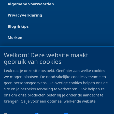
Algemene voorwaarden
Privacyverklaring
Blog & tips
Merken
CONTACT
Welkom! Deze website maakt
gebruik van cookies
Ootmarsumseweg 125a
7665 RW Albergen
Leuk dat je onze site bezoekt. Geef hier aan welke cookies
0546 - 622 990
we mogen plaatsen. De noodzakelijke cookies verzamelen
geen persoonsgegevens. De overige cookies helpen ons de
06 - 11 19 81 42
site en je bezoekerservaring te verbeteren. Ook helpen ze
ons om onze producten beter bij je onder de aandacht te
info@bo-vis.nl
brengen. Ga je voor een optimaal werkende website
inclusief alle voordelen? Vink dan alle vakjes aan!
VOLG ONS