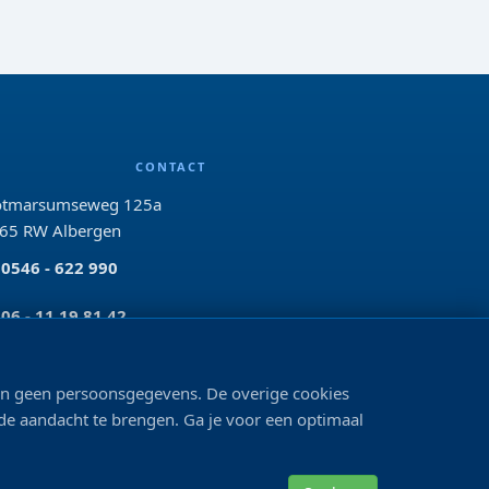
CONTACT
tmarsumseweg 125a
65 RW Albergen
0546 - 622 990
06 - 11 19 81 42
info@bo-vis.nl
len geen persoonsgegevens. De overige cookies
 de aandacht te brengen. Ga je voor een optimaal
VOLG ONS