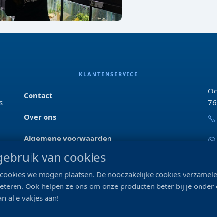
KLANTENSERVICE
Oo
Contact
s
76
Over ons
Algemene voorwaarden
ebruik van cookies
Privacyverklaring
ke cookies we mogen plaatsen. De noodzakelijke cookies verzame
Blog & tips
beteren. Ook helpen ze ons om onze producten beter bij je onder
n alle vakjes aan!
Merken