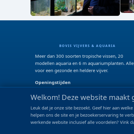
BOVIS VIJVERS & AQUARIA
Meer dan 300 soorten tropische vissen, 20
modellen aquaria en 6 m aquariumplanten. Alle
voor een gezonde en heldere vijver.
Openingstijden
Di 13:00 - 18:00 Wo-Vr: 10:00 - 18:00
Welkom! Deze website maakt g
Za: 09:00 - 17:00
Zo: gesloten>
Leuk dat je onze site bezoekt. Geef hier aan wel
helpen ons de site en je bezoekerservaring te ver
REVIEWS
werkende website inclusief alle voordelen? Vink da