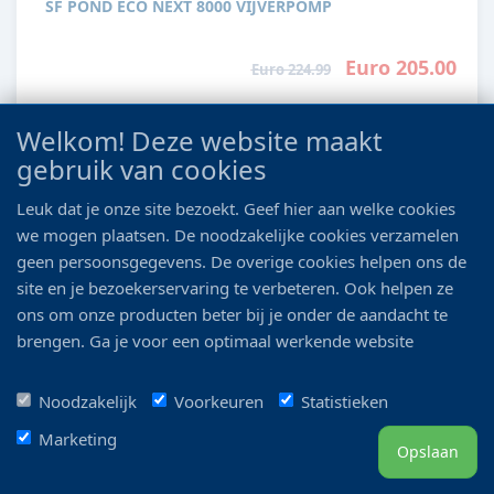
SF POND ECO NEXT 8000 VIJVERPOMP
Euro 205.00
Euro 224.99
Details
Welkom! Deze website maakt
gebruik van cookies
Leuk dat je onze site bezoekt. Geef hier aan welke cookies
we mogen plaatsen. De noodzakelijke cookies verzamelen
geen persoonsgegevens. De overige cookies helpen ons de
site en je bezoekerservaring te verbeteren. Ook helpen ze
ons om onze producten beter bij je onder de aandacht te
BOVIS VIJVERS & AQUARIA
brengen. Ga je voor een optimaal werkende website
Meer dan 300 soorten tropische vissen, 20 modellen
inclusief alle voordelen? Vink dan alle vakjes aan!
aquaria en 6 m aquariumplanten. Alles voor een
Noodzakelijk
Voorkeuren
Statistieken
gezonde en heldere vijver.
Marketing
Opslaan
Openingstijden
Di 13:00 - 18:00 Wo-Vr: 10:00 - 18:00