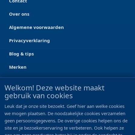
Contact
Over ons
Algemene voorwaarden
Privacyverklaring
Blog & tips
Merken
CONTACT
Welkom! Deze website maakt
gebruik van cookies
Ootmarsumseweg 125a
7665 RW Albergen
Leuk dat je onze site bezoekt. Geef hier aan welke cookies
0546 - 622 990
we mogen plaatsen. De noodzakelijke cookies verzamelen
geen persoonsgegevens. De overige cookies helpen ons de
06 - 11 19 81 42
site en je bezoekerservaring te verbeteren. Ook helpen ze