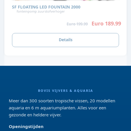
SF FLOATING LED FOUNTAIN 2000
fonteinpomp zuurstofverhoger
Euro 189.99
Euro 199.99
Details
BOVIS VIJVERS & AQUARIA
Meer dan 300 soorten tropische vissen, 20 modellen
aquaria en 6 m aquariumplanten. Alles voor een
gezonde en heldere vijver.
Openingstijden